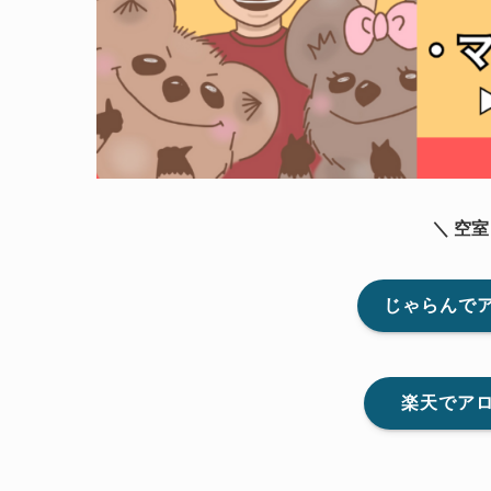
＼ 空
じゃらんで
楽天でア