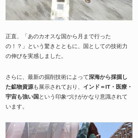
正直、「あのカオスな国から月まで行った
の！？」という驚きとともに、国としての技術力
の伸びを実感しました。
さらに、最新の掘削技術によって
深海から採掘し
た鉱物資源
も展示されており、
インド＝IT・医療・
宇宙も強い国
という印象づけがかなり意識されて
います。