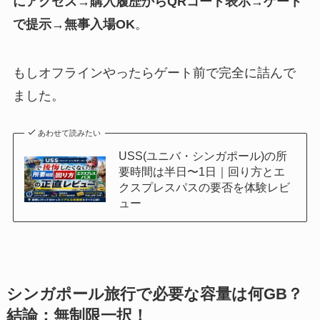
にアクセス→購入履歴からQRコード表示→ゲート
で提示→無事入場OK
。
もしオフラインやったらゲート前で完全に詰んで
ました。
あわせて読みたい
USS(ユニバ・シンガポール)の所
要時間は半日〜1日｜回り方とエ
クスプレスパスの要否を体験レビ
ュー
シンガポール旅行で必要な容量は何GB？
結論：無制限一択！