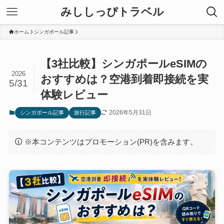
みししっぴトラベル
ホーム
シンガポール記事
【3社比較】シンガポールeSIMの
2026
おすすめは？空港到着即接続を実
5/31
体験レビュー
2026年5月31日
シンガポール記事
旅行記事
※本コンテンツはプロモーション(PR)を含みます。