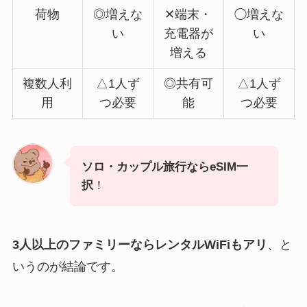
荷物
◎増えな
✕端末・
◯増えな
い
充電器が
い
増える
複数人利
△1人ず
◎共有可
△1人ず
用
つ必要
能
つ必要
ソロ・カップル旅行ならeSIM一
択
！
3人以上のファミリーならレンタルWiFiもアリ
、と
いうのが結論です。