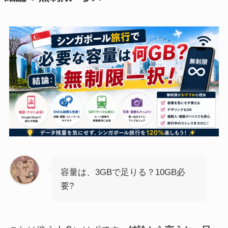
容量は、3GBで足りる？10GB必
要?