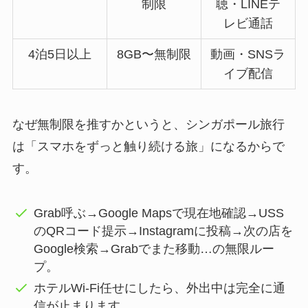
制限
聴・LINEテ
レビ通話
4泊5日以上
8GB〜無制限
動画・SNSラ
イブ配信
なぜ無制限を推すかというと、シンガポール旅行
は「スマホをずっと触り続ける旅」になるからで
す。
Grab呼ぶ→Google Mapsで現在地確認→USS
のQRコード提示→Instagramに投稿→次の店を
Google検索→Grabでまた移動…の無限ルー
プ。
ホテルWi-Fi任せにしたら、外出中は完全に通
信が止まります。